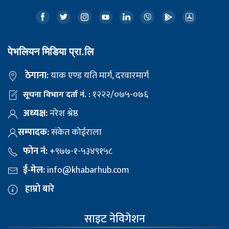
पेभलियन मिडिया प्रा.लि
ठेगाना:
याक एण्ड यति मार्ग, दरवारमार्ग
१२२२/०७५-०७६
सूचना विभाग दर्ता नं. :
अध्यक्ष:
नरेश श्रेष्ठ
सम्पादक:
संकेत कोईराला
फोन नं:
+९७७-१-५३४९१५८
ई-मेल:
info@khabarhub.com
हाम्रो बारे
साइट नेविगेशन