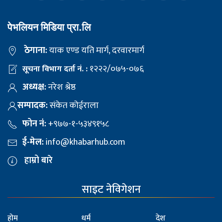
पेभलियन मिडिया प्रा.लि
ठेगाना:
याक एण्ड यति मार्ग, दरवारमार्ग
१२२२/०७५-०७६
सूचना विभाग दर्ता नं. :
अध्यक्ष:
नरेश श्रेष्ठ
सम्पादक:
संकेत कोईराला
फोन नं:
+९७७-१-५३४९१५८
ई-मेल:
info@khabarhub.com
हाम्रो बारे
साइट नेविगेशन
होम
धर्म
देश