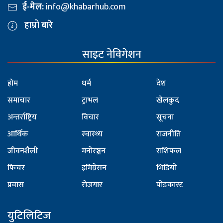
ई-मेल:
info@khabarhub.com
हाम्रो बारे
साइट नेविगेशन
होम
धर्म
देश
समाचार
ट्राभल
खेलकुद
अन्तर्राष्ट्रिय
विचार
सूचना
आर्थिक
स्वास्थ्य
राजनीति
जीवनशैली
मनोरञ्जन
राशिफल
फिचर
इमिग्रेसन
भिडियो
प्रवास
रोजगार
पोडकास्ट
युटिलिटिज