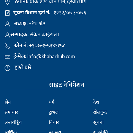
ठेगाना:
याक एण्ड यति मार्ग, दरवारमार्ग
१२२२/०७५-०७६
सूचना विभाग दर्ता नं. :
अध्यक्ष:
नरेश श्रेष्ठ
सम्पादक:
संकेत कोईराला
फोन नं:
+९७७-१-५३४९१५८
ई-मेल:
info@khabarhub.com
हाम्रो बारे
साइट नेविगेशन
होम
धर्म
देश
समाचार
ट्राभल
खेलकुद
अन्तर्राष्ट्रिय
विचार
सूचना
आर्थिक
स्वास्थ्य
राजनीति