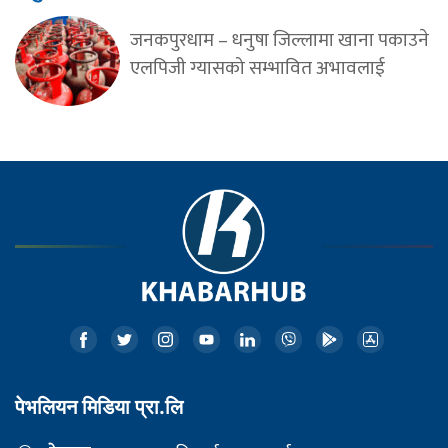
जनकपुरधाम – धनुषा जिल्लामा खाना पकाउने
एलपिजी ग्यासको सम्भावित अभावलाई
पेभलियन मिडिया प्रा.लि