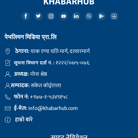
पेभलियन मिडिया प्रा.लि
ठेगाना:
याक एण्ड यति मार्ग, दरवारमार्ग
१२२२/०७५-०७६
सूचना विभाग दर्ता नं. :
अध्यक्ष:
नरेश श्रेष्ठ
सम्पादक:
संकेत कोईराला
फोन नं:
+९७७-१-५३४९१५८
ई-मेल:
info@khabarhub.com
हाम्रो बारे
साइट नेविगेशन