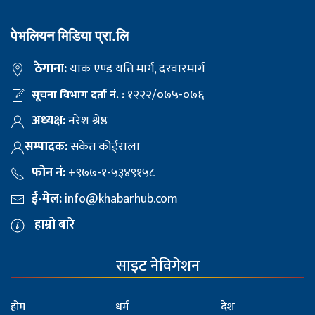
पेभलियन मिडिया प्रा.लि
ठेगाना:
याक एण्ड यति मार्ग, दरवारमार्ग
१२२२/०७५-०७६
सूचना विभाग दर्ता नं. :
अध्यक्ष:
नरेश श्रेष्ठ
सम्पादक:
संकेत कोईराला
फोन नं:
+९७७-१-५३४९१५८
ई-मेल:
info@khabarhub.com
हाम्रो बारे
साइट नेविगेशन
होम
धर्म
देश