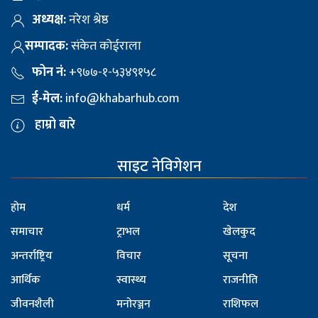
अध्यक्ष:
नरेश श्रेष्ठ
सम्पादक:
संकेत कोईराला
फोन नं:
+९७७-१-५३४९१५८
ई-मेल:
info@khabarhub.com
हाम्रो बारे
साइट नेविगेशन
होम
धर्म
देश
समाचार
ट्राभल
खेलकुद
अन्तर्राष्ट्रिय
विचार
सूचना
आर्थिक
स्वास्थ्य
राजनीति
जीवनशैली
मनोरञ्जन
राशिफल