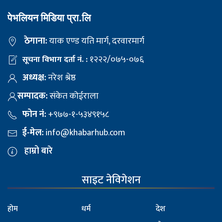
पेभलियन मिडिया प्रा.लि
ठेगाना:
याक एण्ड यति मार्ग, दरवारमार्ग
१२२२/०७५-०७६
सूचना विभाग दर्ता नं. :
अध्यक्ष:
नरेश श्रेष्ठ
सम्पादक:
संकेत कोईराला
फोन नं:
+९७७-१-५३४९१५८
ई-मेल:
info@khabarhub.com
हाम्रो बारे
साइट नेविगेशन
होम
धर्म
देश