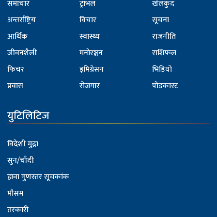
समाचार
ट्राभल
खेलकुद
अन्तर्राष्ट्रिय
विचार
सूचना
आर्थिक
स्वास्थ्य
राजनीति
जीवनशैली
मनोरञ्जन
राशिफल
फिचर
इमिग्रेसन
भिडियो
प्रवास
रोजगार
पोडकास्ट
युटिलिटिज
विदेशी मुद्रा
सुन/चाँदी
हावा गुणस्तर सूचकांक
मौसम
तरकारी