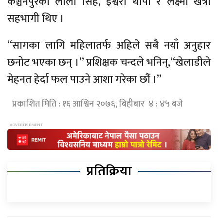
कञ्चनपुरका लीला सिंह, ईश्वरी थापा र लक्ष्मी खत्री
सहभागी थिए ।
“सागका लागि महिलातर्फ अहिले सबै नयाँ अनुहार
छनोट भएका छन् ।” प्रशिक्षक चन्दले भनिन्,“खेलाडीले
मेहनत हेर्दा फल पाउने आशा गरेका छौं ।”
प्रकाशित मिति : १६ आश्विन २०७६, बिहीबार ४ : ४५ बजे
प्रतिक्रिया