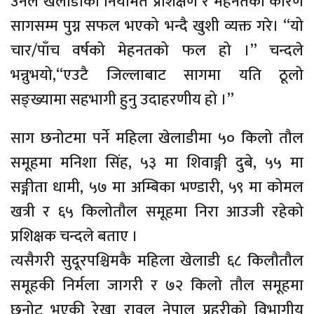
उनले खेलाडीको नियमित प्रशिक्षण र मेहनतको कारण
सागसम्म पुग्न सफल भएको भन्दै खुशी व्यक्त गरे। “यो
चार/पाँच वर्षको मेहनतको फल हो ।” चन्दले
भन्नुभयो,“एउटै जिल्लाबाट सागमा यति ठूलो
सङ्ख्यामा सहभागी हुनु उदाहरणीय हो ।”
साग छनोटमा पर्ने महिला खेलाडीमा ५० किलो तौल
समूहमा मनिशा सिंह, ५३ मा शिवाङ्गी दुबे, ५५ मा
सङ्गीता धामी, ५७ मा अम्बिका भण्डारी, ५९ मा कोमल
खत्री र ६५ किलोतौल समूहमा निरा आउजी रहेको
प्रशिक्षक चन्दले बताए ।
त्यसैगरी सुदूरपश्चिमकै महिला खेलाडी ६८ किलौतौल
समूहकी निर्मला जागरी र ७२ किलो तौल समूहमा
छनोट भएकी रेखा रावल नेपाल प्रहरीको विभागीय