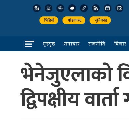
भिडियो
पोडकास्ट
युनिकोड
गृहपृष्ठ
समाचार
राजनीति
विचार
भेनेजुएलाको 
द्विपक्षीय वार्त