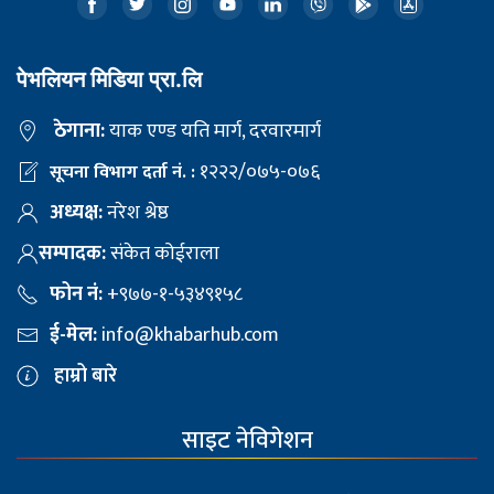
पेभलियन मिडिया प्रा.लि
ठेगाना:
याक एण्ड यति मार्ग, दरवारमार्ग
१२२२/०७५-०७६
सूचना विभाग दर्ता नं. :
अध्यक्ष:
नरेश श्रेष्ठ
सम्पादक:
संकेत कोईराला
फोन नं:
+९७७-१-५३४९१५८
ई-मेल:
info@khabarhub.com
हाम्रो बारे
साइट नेविगेशन