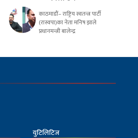
काठमाडौं– राष्ट्रिय स्वतन्त्र पार्टी
(रास्वपा)का नेता मनिष झाले
प्रधानमन्त्री बालेन्द्र
युटिलिटिज