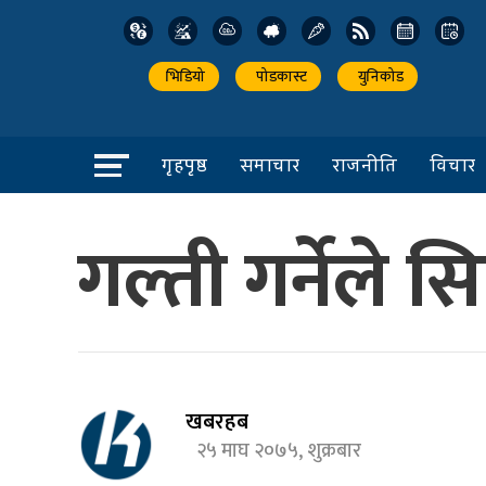
भिडियो
पोडकास्ट
युनिकोड
गृहपृष्ठ
समाचार
राजनीति
विचार
गल्ती गर्नेले स
खबरहब
२५ माघ २०७५, शुक्रबार