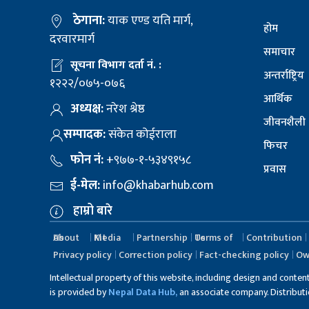
ठेगाना:
याक एण्ड यति मार्ग,
होम
दरवारमार्ग
समाचार
सूचना विभाग दर्ता नं. :
अन्तर्राष्ट्रिय
१२२२/०७५-०७६
आर्थिक
अध्यक्ष:
नरेश श्रेष्ठ
जीवनशैली
सम्पादक:
संकेत कोईराला
फिचर
फोन नं:
+९७७-१-५३४९१५८
प्रवास
ई-मेल:
info@khabarhub.com
हाम्रो बारे
About Us
Media Kit
Partnership
Terms of Us
Contribution
Privacy policy
Correction policy
Fact-checking policy
Ow
Intellectual property of this website, including design and conten
is provided by
Nepal Data Hub,
an associate company. Distribution