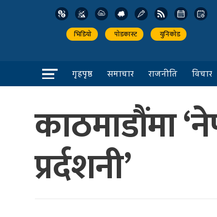
भिडियो
पोडकास्ट
युनिकोड
गृहपृष्ठ
समाचार
राजनीति
विचार
काठमाडौंमा ‘ने
प्रर्दशनी’