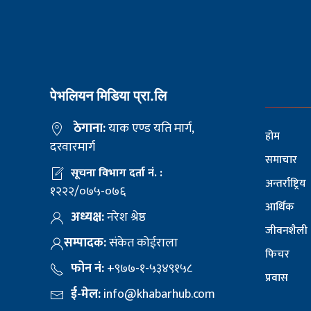
पेभलियन मिडिया प्रा.लि
ठेगाना:
याक एण्ड यति मार्ग,
होम
दरवारमार्ग
समाचार
सूचना विभाग दर्ता नं. :
अन्तर्राष्ट्रिय
१२२२/०७५-०७६
आर्थिक
अध्यक्ष:
नरेश श्रेष्ठ
जीवनशैली
सम्पादक:
संकेत कोईराला
फिचर
फोन नं:
+९७७-१-५३४९१५८
प्रवास
ई-मेल:
info@khabarhub.com