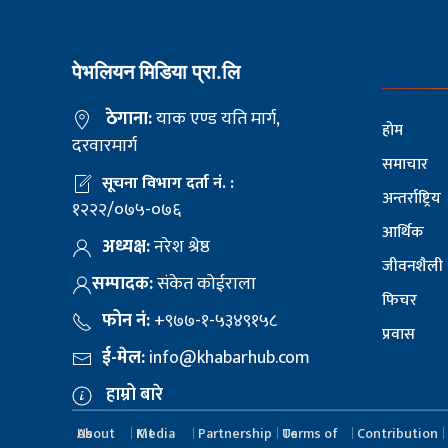
पेभलियन मिडिया प्रा.लि
ठेगाना:
याक एण्ड यति मार्ग,
होम
दरवारमार्ग
समाचार
सूचना विभाग दर्ता नं. :
अन्तर्राष्ट्रिय
१२२२/०७५-०७६
आर्थिक
अध्यक्ष:
नरेश श्रेष्ठ
जीवनशैली
सम्पादक:
संकेत कोईराला
फिचर
फोन नं:
+९७७-१-५३४९१५८
प्रवास
ई-मेल:
info@khabarhub.com
हाम्रो बारे
About Us
Media Kit
Partnership
Terms of Us
Contribution