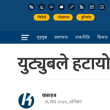
भिडियो
पोडकास्ट
युनिकोड
गृहपृष्ठ
समाचार
राजनीति
विचार
युट्युबले हटाय
खबरहब
२६ माघ २०७५, शनिबार