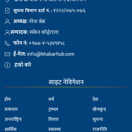
१२२२/०७५-०७६
सूचना विभाग दर्ता नं. :
अध्यक्ष:
नरेश श्रेष्ठ
सम्पादक:
संकेत कोईराला
फोन नं:
+९७७-१-५३४९१५८
ई-मेल:
info@khabarhub.com
हाम्रो बारे
साइट नेविगेशन
होम
धर्म
देश
समाचार
ट्राभल
खेलकुद
अन्तर्राष्ट्रिय
विचार
सूचना
आर्थिक
स्वास्थ्य
राजनीति