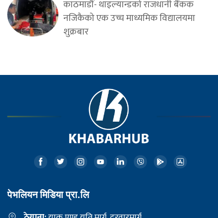
काठमाडौं- थाइल्यान्डको राजधानी बैंकक
नजिकैको एक उच्च माध्यमिक विद्यालयमा
शुक्रबार
पेभलियन मिडिया प्रा.लि
ठेगाना:
याक एण्ड यति मार्ग, दरवारमार्ग