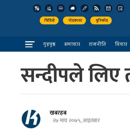
भिडियो
पोडकास्ट
युनिकोड
गृहपृष्ठ
समाचार
राजनीति
विचार
सन्दीपले लिए 
खबरहब
२७ माघ २०७५, आइतबार