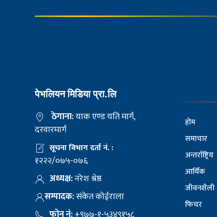
पेभलियन मिडिया प्रा.लि
ठेगाना:
याक एण्ड यति मार्ग,
होम
दरवारमार्ग
समाचार
सूचना विभाग दर्ता नं. :
अन्तर्राष्ट्रिय
१२२२/०७५-०७६
आर्थिक
अध्यक्ष:
नरेश श्रेष्ठ
जीवनशैली
सम्पादक:
संकेत कोईराला
फिचर
फोन नं:
+९७७-१-५३४९१५८