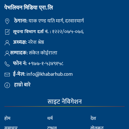
पेभलियन मिडिया प्रा.लि
ठेगाना:
याक एण्ड यति मार्ग, दरवारमार्ग
१२२२/०७५-०७६
सूचना विभाग दर्ता नं. :
अध्यक्ष:
नरेश श्रेष्ठ
सम्पादक:
संकेत कोईराला
फोन नं:
+९७७-१-५३४९१५८
ई-मेल:
info@khabarhub.com
हाम्रो बारे
साइट नेविगेशन
होम
धर्म
देश
समाचार
ट्राभल
खेलकुद