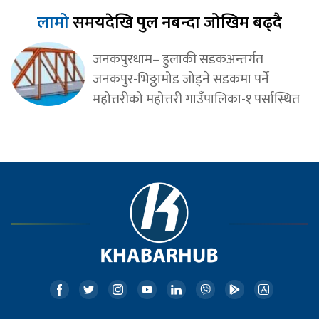
लामो
समयदेखि पुल नबन्दा जोखिम बढ्दै
जनकपुरधाम– हुलाकी सडकअन्तर्गत
जनकपुर-भिठ्ठामोड जोड्ने सडकमा पर्ने
महोत्तरीको महोत्तरी गाउँपालिका-१ पर्सास्थित