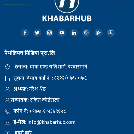
पेभलियन मिडिया प्रा.लि
ठेगाना:
याक एण्ड यति मार्ग, दरवारमार्ग
१२२२/०७५-०७६
सूचना विभाग दर्ता नं. :
अध्यक्ष:
नरेश श्रेष्ठ
सम्पादक:
संकेत कोईराला
फोन नं:
+९७७-१-५३४९१५८
ई-मेल:
info@khabarhub.com
हाम्रो बारे