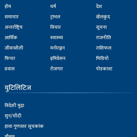
होम
धर्म
देश
समाचार
ट्राभल
खेलकुद
अन्तर्राष्ट्रिय
विचार
सूचना
आर्थिक
स्वास्थ्य
राजनीति
जीवनशैली
मनोरञ्जन
राशिफल
फिचर
इमिग्रेसन
भिडियो
प्रवास
रोजगार
पोडकास्ट
युटिलिटिज
विदेशी मुद्रा
सुन/चाँदी
हावा गुणस्तर सूचकांक
मौसम