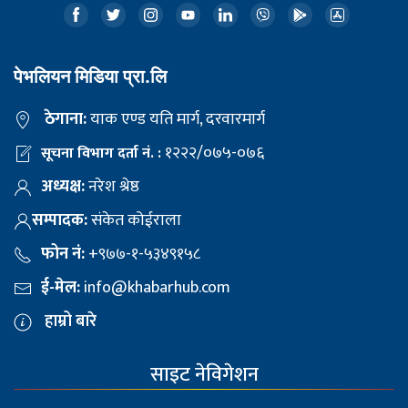
पेभलियन मिडिया प्रा.लि
ठेगाना:
याक एण्ड यति मार्ग, दरवारमार्ग
१२२२/०७५-०७६
सूचना विभाग दर्ता नं. :
अध्यक्ष:
नरेश श्रेष्ठ
सम्पादक:
संकेत कोईराला
फोन नं:
+९७७-१-५३४९१५८
ई-मेल:
info@khabarhub.com
हाम्रो बारे
साइट नेविगेशन