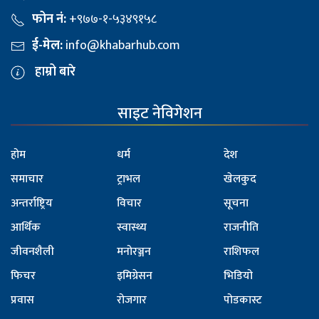
फोन नं:
+९७७-१-५३४९१५८
ई-मेल:
info@khabarhub.com
हाम्रो बारे
साइट नेविगेशन
होम
धर्म
देश
समाचार
ट्राभल
खेलकुद
अन्तर्राष्ट्रिय
विचार
सूचना
आर्थिक
स्वास्थ्य
राजनीति
जीवनशैली
मनोरञ्जन
राशिफल
फिचर
इमिग्रेसन
भिडियो
प्रवास
रोजगार
पोडकास्ट