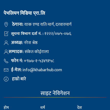
पेभलियन मिडिया प्रा.लि
ठेगाना:
याक एण्ड यति मार्ग, दरवारमार्ग
१२२२/०७५-०७६
सूचना विभाग दर्ता नं. :
अध्यक्ष:
नरेश श्रेष्ठ
सम्पादक:
संकेत कोईराला
फोन नं:
+९७७-१-५३४९१५८
ई-मेल:
info@khabarhub.com
हाम्रो बारे
साइट नेविगेशन
होम
धर्म
देश