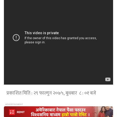
प्रकाशित मिति : २९ फाल्गुन २०७५, बुधबार ८ : ०१ बजे