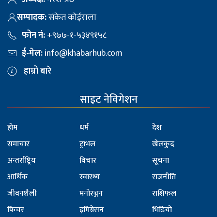
सम्पादक:
संकेत कोईराला
फोन नं:
+९७७-१-५३४९१५८
ई-मेल:
info@khabarhub.com
हाम्रो बारे
साइट नेविगेशन
होम
धर्म
देश
समाचार
ट्राभल
खेलकुद
अन्तर्राष्ट्रिय
विचार
सूचना
आर्थिक
स्वास्थ्य
राजनीति
जीवनशैली
मनोरञ्जन
राशिफल
फिचर
इमिग्रेसन
भिडियो