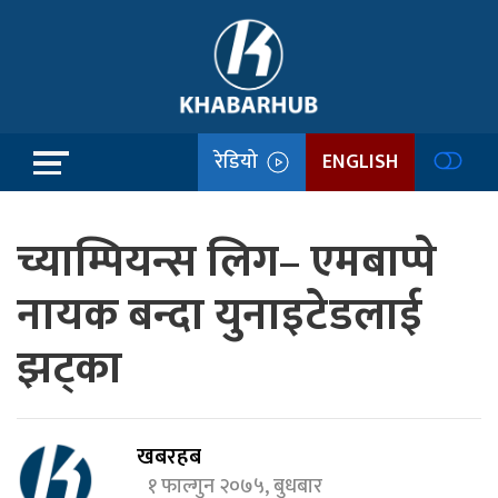
रेडियो
ENGLISH
च्याम्पियन्स लिग– एमबाप्पे
नायक बन्दा युनाइटेडलाई
झट्का
खबरहब
१ फाल्गुन २०७५, बुधबार