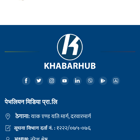
पेभलियन मिडिया प्रा.लि
ठेगाना:
याक एण्ड यति मार्ग, दरवारमार्ग
१२२२/०७५-०७६
सूचना विभाग दर्ता नं. :
अध्यक्ष:
नरेश श्रेष्ठ