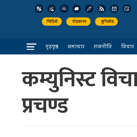
भिडियो
पोडकास्ट
युनिकोड
गृहपृष्ठ
समाचार
राजनीति
विचार
कम्युनिस्ट विच
प्रचण्ड