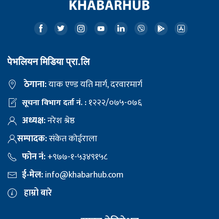
पेभलियन मिडिया प्रा.लि
ठेगाना:
याक एण्ड यति मार्ग, दरवारमार्ग
१२२२/०७५-०७६
सूचना विभाग दर्ता नं. :
अध्यक्ष:
नरेश श्रेष्ठ
सम्पादक:
संकेत कोईराला
फोन नं:
+९७७-१-५३४९१५८
ई-मेल:
info@khabarhub.com
हाम्रो बारे