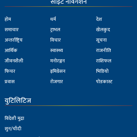
साइट नेविगेशन
होम
धर्म
देश
समाचार
ट्राभल
खेलकुद
अन्तर्राष्ट्रिय
विचार
सूचना
आर्थिक
स्वास्थ्य
राजनीति
जीवनशैली
मनोरञ्जन
राशिफल
फिचर
इमिग्रेसन
भिडियो
प्रवास
रोजगार
पोडकास्ट
युटिलिटिज
विदेशी मुद्रा
सुन/चाँदी