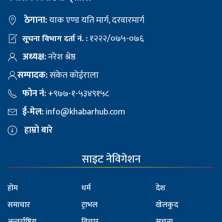
ठेगाना:
याक एण्ड यति मार्ग, दरवारमार्ग
१२२२/०७५-०७६
सूचना विभाग दर्ता नं. :
अध्यक्ष:
नरेश श्रेष्ठ
सम्पादक:
संकेत कोईराला
फोन नं:
+९७७-१-५३४९१५८
ई-मेल:
info@khabarhub.com
हाम्रो बारे
साइट नेविगेशन
होम
धर्म
देश
समाचार
ट्राभल
खेलकुद
अन्तर्राष्ट्रिय
विचार
सूचना