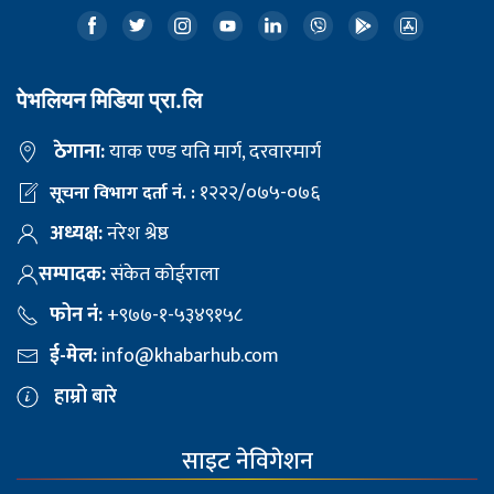
पेभलियन मिडिया प्रा.लि
ठेगाना:
याक एण्ड यति मार्ग, दरवारमार्ग
१२२२/०७५-०७६
सूचना विभाग दर्ता नं. :
अध्यक्ष:
नरेश श्रेष्ठ
सम्पादक:
संकेत कोईराला
फोन नं:
+९७७-१-५३४९१५८
ई-मेल:
info@khabarhub.com
हाम्रो बारे
साइट नेविगेशन