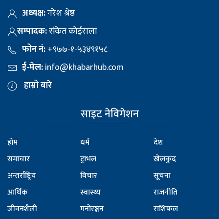
अध्यक्ष:
नरेश श्रेष्ठ
सम्पादक:
संकेत कोईराला
फोन नं:
+९७७-१-५३४९१५८
ई-मेल:
info@khabarhub.com
हाम्रो बारे
साइट नेविगेशन
होम
धर्म
देश
समाचार
ट्राभल
खेलकुद
अन्तर्राष्ट्रिय
विचार
सूचना
आर्थिक
स्वास्थ्य
राजनीति
जीवनशैली
मनोरञ्जन
राशिफल