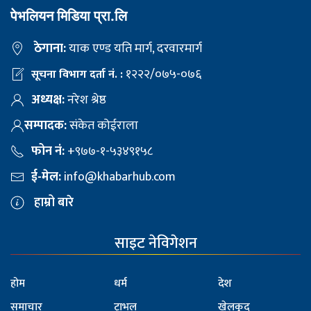
पेभलियन मिडिया प्रा.लि
ठेगाना:
याक एण्ड यति मार्ग, दरवारमार्ग
१२२२/०७५-०७६
सूचना विभाग दर्ता नं. :
अध्यक्ष:
नरेश श्रेष्ठ
सम्पादक:
संकेत कोईराला
फोन नं:
+९७७-१-५३४९१५८
ई-मेल:
info@khabarhub.com
हाम्रो बारे
साइट नेविगेशन
होम
धर्म
देश
समाचार
ट्राभल
खेलकुद