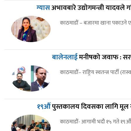
ग्यास
अभावबारे उद्योगमन्त्री यादवले
काठमाडौं – बजारमा खाना पकाउने 
बालेनलाई
मनीषको जवाफ : सरक
काठमाडौं– राष्ट्रिय स्वतन्त्र पार्टी (रा
१९औँ
पुस्तकालय दिवसका लागि मूल
काठमाडौं- आगामी भदौ १५ गते १९औँ