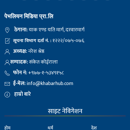
पेभलियन मिडिया प्रा.लि
ठेगाना:
याक एण्ड यति मार्ग, दरवारमार्ग
१२२२/०७५-०७६
सूचना विभाग दर्ता नं. :
अध्यक्ष:
नरेश श्रेष्ठ
सम्पादक:
संकेत कोईराला
फोन नं:
+९७७-१-५३४९१५८
ई-मेल:
info@khabarhub.com
हाम्रो बारे
साइट नेविगेशन
होम
धर्म
देश