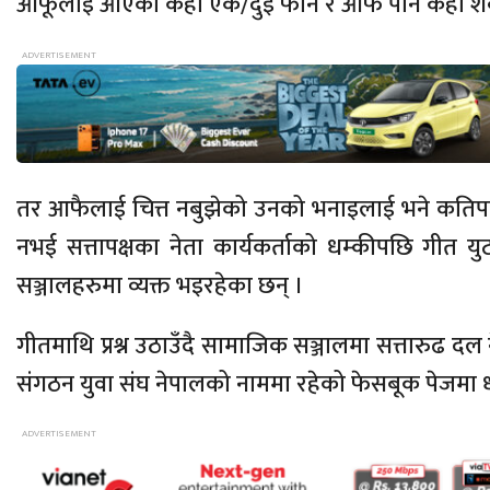
आफूलाई आएका केही एक/दुई फोन र आफैं पनि केही शब्
तर आफैलाई चित्त नबुझेको उनको भनाइलाई भने कतिपयले
नभई सत्तापक्षका नेता कार्यकर्ताको धम्कीपछि गीत
सञ्जालहरुमा व्यक्त भइरहेका छन् ।
गीतमाथि प्रश्न उठाउँदै सामाजिक सञ्जालमा सत्तारुढ दल न
संगठन युवा संघ नेपालको नाममा रहेको फेसबूक पेजमा धम