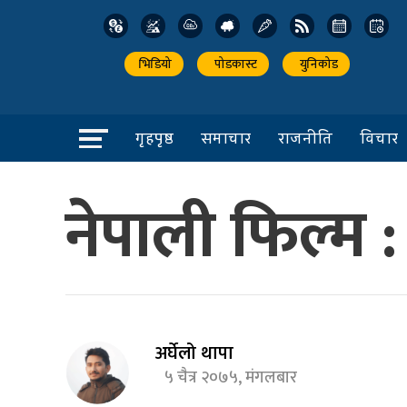
भिडियो
पोडकास्ट
युनिकोड
गृहपृष्ठ
समाचार
राजनीति
विचार
नेपाली फिल्म : 
अर्घेलो थापा
५ चैत्र २०७५, मंगलबार