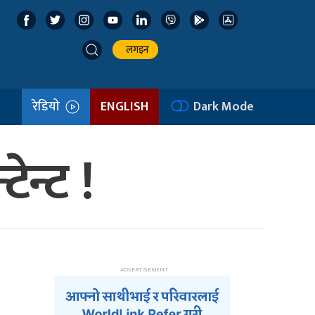
लगइन
रेडियो
ENGLISH
Dark Mode
ेन्ट !