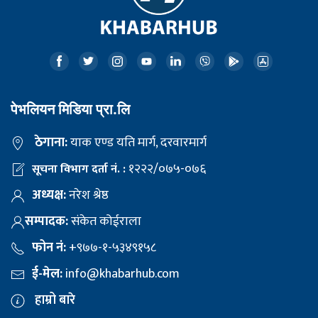
पेभलियन मिडिया प्रा.लि
ठेगाना:
याक एण्ड यति मार्ग, दरवारमार्ग
१२२२/०७५-०७६
सूचना विभाग दर्ता नं. :
अध्यक्ष:
नरेश श्रेष्ठ
सम्पादक:
संकेत कोईराला
फोन नं:
+९७७-१-५३४९१५८
ई-मेल:
info@khabarhub.com
हाम्रो बारे