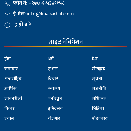
फोन नं:
+९७७-१-५३४९१५८
ई-मेल:
info@khabarhub.com
हाम्रो बारे
साइट नेविगेशन
होम
धर्म
देश
समाचार
ट्राभल
खेलकुद
अन्तर्राष्ट्रिय
विचार
सूचना
आर्थिक
स्वास्थ्य
राजनीति
जीवनशैली
मनोरञ्जन
राशिफल
फिचर
इमिग्रेसन
भिडियो
प्रवास
रोजगार
पोडकास्ट