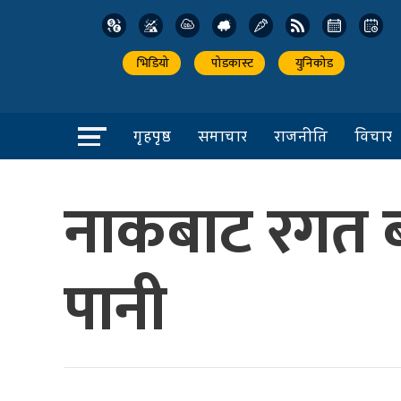
भिडियो
पोडकास्ट
युनिकोड
गृहपृष्ठ
समाचार
राजनीति
विचार
नाकबाट रगत बग्
पानी