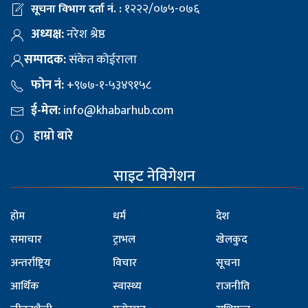
१२२२/०७५-०७६
सूचना विभाग दर्ता नं. :
अध्यक्ष:
नरेश श्रेष्ठ
सम्पादक:
संकेत कोईराला
फोन नं:
+९७७-१-५३४९१५८
ई-मेल:
info@khabarhub.com
हाम्रो बारे
साइट नेविगेशन
होम
धर्म
देश
समाचार
ट्राभल
खेलकुद
अन्तर्राष्ट्रिय
विचार
सूचना
आर्थिक
स्वास्थ्य
राजनीति