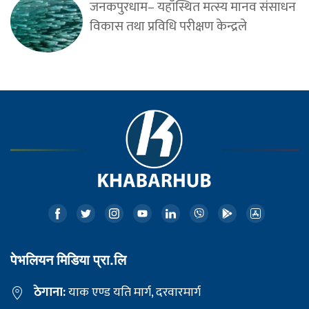
जनकपुरधाम– यहाँस्थित मत्स्य मानव संसाधन
विकास तथा प्रविधि परीक्षण केन्द्रले
पेभलियन मिडिया प्रा.लि
ठेगाना:
याक एण्ड यति मार्ग, दरवारमार्ग