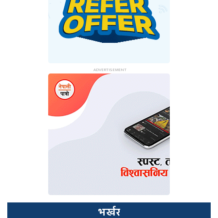
भर्खर