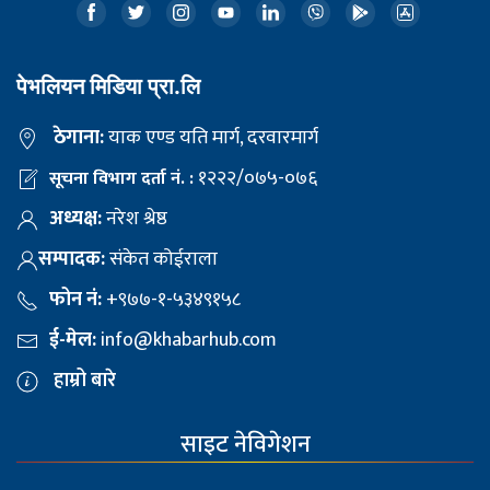
पेभलियन मिडिया प्रा.लि
ठेगाना:
याक एण्ड यति मार्ग, दरवारमार्ग
१२२२/०७५-०७६
सूचना विभाग दर्ता नं. :
अध्यक्ष:
नरेश श्रेष्ठ
सम्पादक:
संकेत कोईराला
फोन नं:
+९७७-१-५३४९१५८
ई-मेल:
info@khabarhub.com
हाम्रो बारे
साइट नेविगेशन