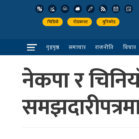
भिडियो
पोडकास्ट
युनिकोड
गृहपृष्ठ
समाचार
राजनीति
विचार
नेकपा र चिनियाँ
समझदारीपत्रमा 