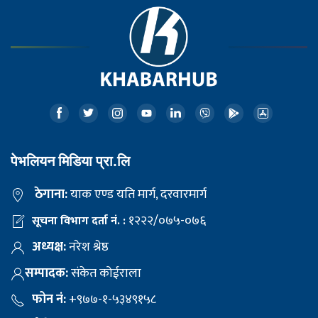
पेभलियन मिडिया प्रा.लि
ठेगाना:
याक एण्ड यति मार्ग, दरवारमार्ग
१२२२/०७५-०७६
सूचना विभाग दर्ता नं. :
अध्यक्ष:
नरेश श्रेष्ठ
सम्पादक:
संकेत कोईराला
फोन नं:
+९७७-१-५३४९१५८