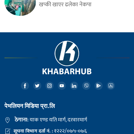
खप्की खाएर ढलेका नेकपा
पेभलियन मिडिया प्रा.लि
ठेगाना:
याक एण्ड यति मार्ग, दरवारमार्ग
१२२२/०७५-०७६
सूचना विभाग दर्ता नं. :