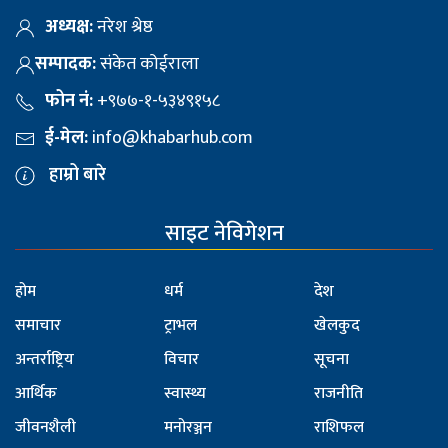
अध्यक्ष:
नरेश श्रेष्ठ
सम्पादक:
संकेत कोईराला
फोन नं:
+९७७-१-५३४९१५८
ई-मेल:
info@khabarhub.com
हाम्रो बारे
साइट नेविगेशन
होम
धर्म
देश
समाचार
ट्राभल
खेलकुद
अन्तर्राष्ट्रिय
विचार
सूचना
आर्थिक
स्वास्थ्य
राजनीति
जीवनशैली
मनोरञ्जन
राशिफल