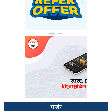
भर्खर