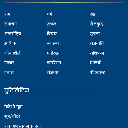
होम
धर्म
देश
समाचार
ट्राभल
खेलकुद
अन्तर्राष्ट्रिय
विचार
सूचना
आर्थिक
स्वास्थ्य
राजनीति
जीवनशैली
मनोरञ्जन
राशिफल
फिचर
इमिग्रेसन
भिडियो
प्रवास
रोजगार
पोडकास्ट
युटिलिटिज
विदेशी मुद्रा
सुन/चाँदी
हावा गुणस्तर सूचकांक