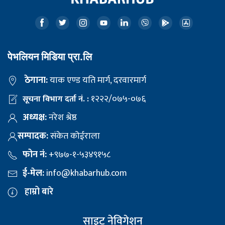
पेभलियन मिडिया प्रा.लि
ठेगाना:
याक एण्ड यति मार्ग, दरवारमार्ग
१२२२/०७५-०७६
सूचना विभाग दर्ता नं. :
अध्यक्ष:
नरेश श्रेष्ठ
सम्पादक:
संकेत कोईराला
फोन नं:
+९७७-१-५३४९१५८
ई-मेल:
info@khabarhub.com
हाम्रो बारे
साइट नेविगेशन