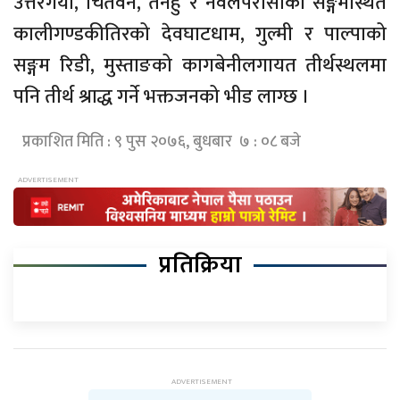
उत्तरगया, चितवन, तनहुँ र नवलपरासीको सङ्गमस्थित
कालीगण्डकीतिरको देवघाटधाम, गुल्मी र पाल्पाको
सङ्गम रिडी, मुस्ताङको कागबेनीलगायत तीर्थस्थलमा
पनि तीर्थ श्राद्ध गर्ने भक्तजनको भीड लाग्छ ।
प्रकाशित मिति : ९ पुस २०७६, बुधबार ७ : ०८ बजे
प्रतिक्रिया