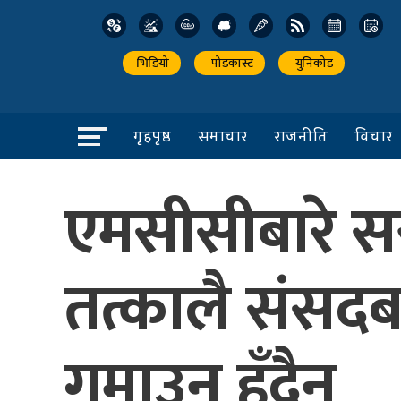
भिडियो
पोडकास्ट
युनिकोड
गृहपृष्ठ
समाचार
राजनीति
विचार
एमसीसीबारे स
तत्कालै संसदब
गुमाउनु हुँदैन