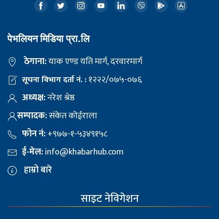
पेभलियन मिडिया प्रा.लि
ठेगाना:
याक एण्ड यति मार्ग, दरवारमार्ग
१२२२/०७५-०७६
सूचना विभाग दर्ता नं. :
अध्यक्ष:
नरेश श्रेष्ठ
सम्पादक:
संकेत कोईराला
फोन नं:
+९७७-१-५३४९१५८
ई-मेल:
info@khabarhub.com
हाम्रो बारे
साइट नेविगेशन