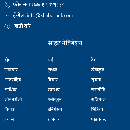
फोन नं:
+९७७-१-५३४९१५८
ई-मेल:
info@khabarhub.com
हाम्रो बारे
साइट नेविगेशन
होम
धर्म
देश
समाचार
ट्राभल
खेलकुद
अन्तर्राष्ट्रिय
विचार
सूचना
आर्थिक
स्वास्थ्य
राजनीति
जीवनशैली
मनोरञ्जन
राशिफल
फिचर
इमिग्रेसन
भिडियो
प्रवास
रोजगार
पोडकास्ट