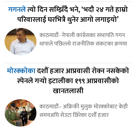
गगनले
त्यो दिन सम्झिँदै भने, ‘भदौ २४ गते हाम्रो
परिवारलाई घरभित्रै थुनेर आगो लगाइयो’
काठमाडौं- नेपाली कांग्रेसका सभापति गगन
थापाले पछिल्लो राजनीतिक संकटका क्रममा
मोरक्कोका
दशौँ हजार आप्रवासी रोक्न नसकेको
स्पेनले गर्‍यो इटालीका १९९ आप्रवासीको
खानतलासी
काठमाडौं– अफ्रिकी मुलुक मोरक्कोबाट केही
समयअघि सेउटा छिरेका दशौँ हजार