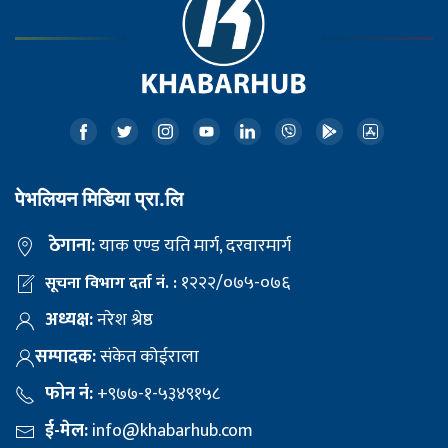
पेभलियन मिडिया प्रा.लि
ठेगाना:
याक एण्ड यति मार्ग, दरवारमार्ग
१२२२/०७५-०७६
सूचना विभाग दर्ता नं. :
अध्यक्ष:
नरेश श्रेष्ठ
सम्पादक:
संकेत कोईराला
फोन नं:
+९७७-१-५३४९१५८
ई-मेल:
info@khabarhub.com