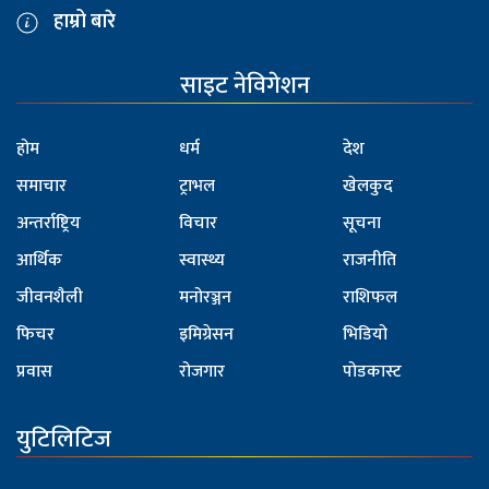
हाम्रो बारे
साइट नेविगेशन
होम
धर्म
देश
समाचार
ट्राभल
खेलकुद
अन्तर्राष्ट्रिय
विचार
सूचना
आर्थिक
स्वास्थ्य
राजनीति
जीवनशैली
मनोरञ्जन
राशिफल
फिचर
इमिग्रेसन
भिडियो
प्रवास
रोजगार
पोडकास्ट
युटिलिटिज