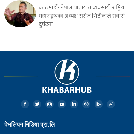
काठमाडौं- नेपाल यातायात व्यवसायी राष्ट्रिय
महासङ्घका अध्यक्ष सरोज सिटौलाले सवारी
दुर्घटना
पेभलियन मिडिया प्रा.लि