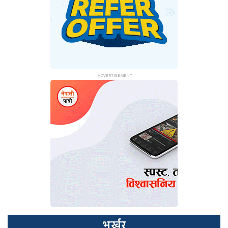
भर्खर