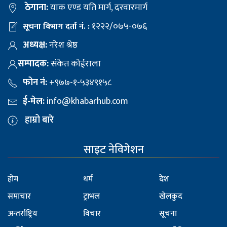
ठेगाना:
याक एण्ड यति मार्ग, दरवारमार्ग
१२२२/०७५-०७६
सूचना विभाग दर्ता नं. :
अध्यक्ष:
नरेश श्रेष्ठ
सम्पादक:
संकेत कोईराला
फोन नं:
+९७७-१-५३४९१५८
ई-मेल:
info@khabarhub.com
हाम्रो बारे
साइट नेविगेशन
होम
धर्म
देश
समाचार
ट्राभल
खेलकुद
अन्तर्राष्ट्रिय
विचार
सूचना