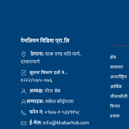
पेभलियन मिडिया प्रा.लि
ठेगाना:
याक एण्ड यति मार्ग,
होम
दरवारमार्ग
समाचार
सूचना विभाग दर्ता नं. :
अन्तर्राष्ट्रिय
१२२२/०७५-०७६
आर्थिक
अध्यक्ष:
नरेश श्रेष्ठ
जीवनशैली
सम्पादक:
संकेत कोईराला
फिचर
फोन नं:
+९७७-१-५३४९१५८
प्रवास
ई-मेल:
info@khabarhub.com