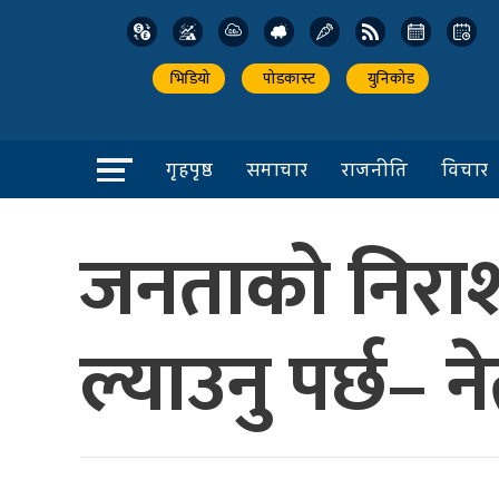
भिडियो
पोडकास्ट
युनिकोड
गृहपृष्ठ
समाचार
राजनीति
विचार
जनताको निराशा
ल्याउनु पर्छ– न