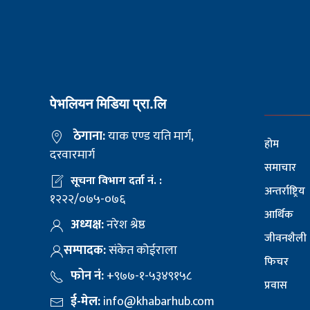
पेभलियन मिडिया प्रा.लि
ठेगाना:
याक एण्ड यति मार्ग,
होम
दरवारमार्ग
समाचार
सूचना विभाग दर्ता नं. :
अन्तर्राष्ट्रिय
१२२२/०७५-०७६
आर्थिक
अध्यक्ष:
नरेश श्रेष्ठ
जीवनशैली
सम्पादक:
संकेत कोईराला
फिचर
फोन नं:
+९७७-१-५३४९१५८
प्रवास
ई-मेल:
info@khabarhub.com