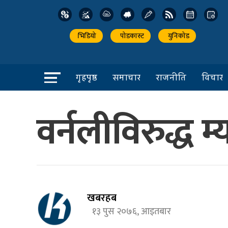
भिडियो
पोडकास्ट
युनिकोड
गृहपृष्ठ
समाचार
राजनीति
विचार
वर्नलीविरुद्ध म्
खबरहब
१३ पुस २०७६, आइतबार