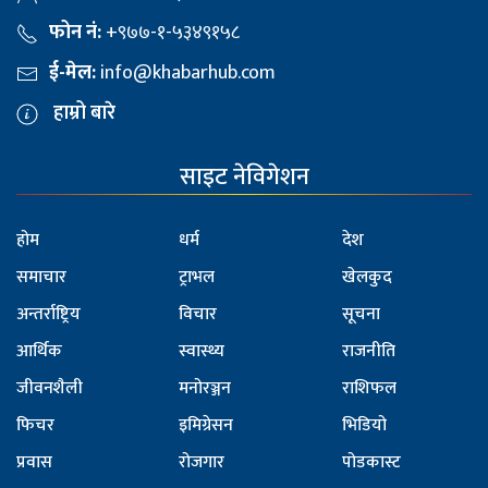
फोन नं:
+९७७-१-५३४९१५८
ई-मेल:
info@khabarhub.com
हाम्रो बारे
साइट नेविगेशन
होम
धर्म
देश
समाचार
ट्राभल
खेलकुद
अन्तर्राष्ट्रिय
विचार
सूचना
आर्थिक
स्वास्थ्य
राजनीति
जीवनशैली
मनोरञ्जन
राशिफल
फिचर
इमिग्रेसन
भिडियो
प्रवास
रोजगार
पोडकास्ट