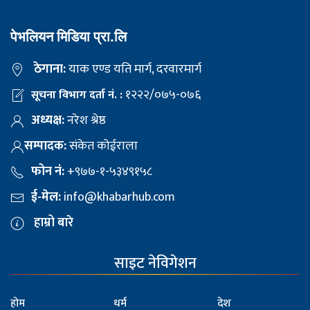
पेभलियन मिडिया प्रा.लि
ठेगाना:
याक एण्ड यति मार्ग, दरवारमार्ग
१२२२/०७५-०७६
सूचना विभाग दर्ता नं. :
अध्यक्ष:
नरेश श्रेष्ठ
सम्पादक:
संकेत कोईराला
फोन नं:
+९७७-१-५३४९१५८
ई-मेल:
info@khabarhub.com
हाम्रो बारे
साइट नेविगेशन
होम
धर्म
देश