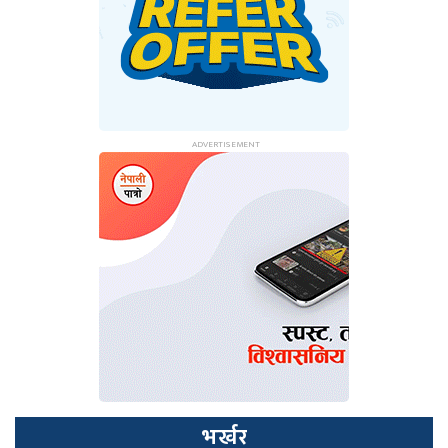
भर्खर