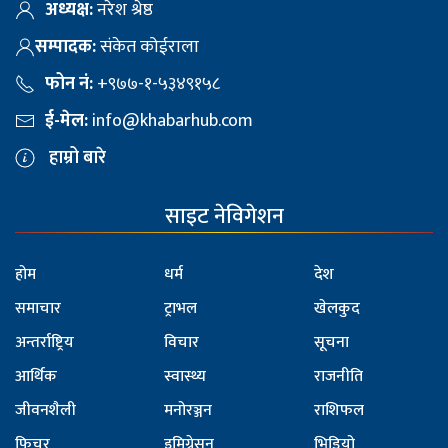
अध्यक्ष:
नरेश श्रेष्ठ
सम्पादक:
संकेत कोईराला
फोन नं:
+९७७-१-५३४९१५८
ई-मेल:
info@khabarhub.com
हाम्रो बारे
साइट नेविगेशन
होम
धर्म
देश
समाचार
ट्राभल
खेलकुद
अन्तर्राष्ट्रिय
विचार
सूचना
आर्थिक
स्वास्थ्य
राजनीति
जीवनशैली
मनोरञ्जन
राशिफल
फिचर
इमिग्रेसन
भिडियो