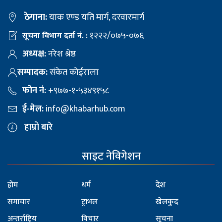
ठेगाना:
याक एण्ड यति मार्ग, दरवारमार्ग
१२२२/०७५-०७६
सूचना विभाग दर्ता नं. :
अध्यक्ष:
नरेश श्रेष्ठ
सम्पादक:
संकेत कोईराला
फोन नं:
+९७७-१-५३४९१५८
ई-मेल:
info@khabarhub.com
हाम्रो बारे
साइट नेविगेशन
होम
धर्म
देश
समाचार
ट्राभल
खेलकुद
अन्तर्राष्ट्रिय
विचार
सूचना